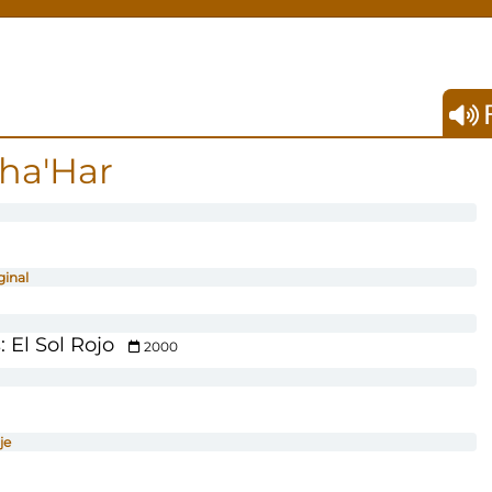
F
Sha'Har
ginal
 El Sol Rojo
2000
je