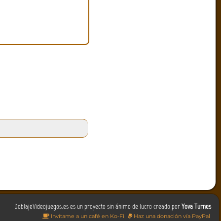
DoblajeVideojuegos.es es un proyecto sin ánimo de lucro creado por
Yova Turnes
Invítame a un café en Ko-Fi
Haz una donación vía PayPal