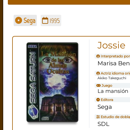
Sega
1995
Jossie
Interpretado por
Marisa Ben
Actriz idioma ori
Akiko Takeguchi
Juego
La mansión 
Editora
Sega
Estudio de dobla
SDL