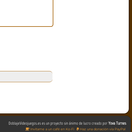
DoblajeVideojuegos.es es un proyecto sin ánimo de lucro creado por
Yova Turnes
Invítame a un café en Ko-Fi
Haz una donación vía PayPal