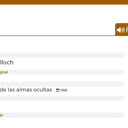
F
lloch
ginal
de las almas ocultas
1995
je