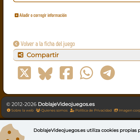
Añadir o corregir información
Volver a la ficha del juego
Compartir
© 2012-2026
DoblajeVideojuegos.es
Sobre la web
Quienes somos
Política de Privacidad
Imagen corp
DoblajeVideojuegos.es utiliza
cookies propias
p