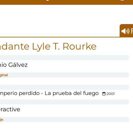
F
ante Lyle T. Rourke
io Gálvez
ginal
 imperio perdido - La prueba del fuego
2001
ractive
je