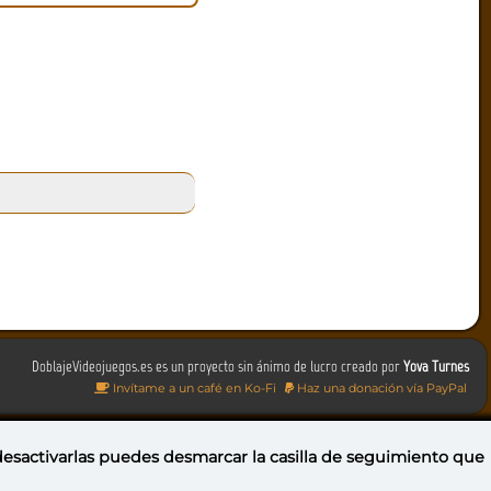
DoblajeVideojuegos.es es un proyecto sin ánimo de lucro creado por
Yova Turnes
Invítame a un café en Ko-Fi
Haz una donación vía PayPal
 desactivarlas puedes
desmarcar la casilla de seguimiento
que