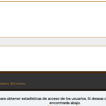
orativa
Contacto
ara obtener estadísticas de acceso de los usuarios. Si deseas
encontrarás abajo.
Esta obra está bajo una licencia de Creative Commons Reconocimiento-NoComercial-CompartirIgual 4.0 Internacional