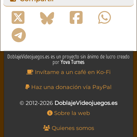
DoblajeVideojuegos.es es un proyecto sin ánimo de lucro creado
por
Yova Turnes
Invítame a un café en Ko-Fi
Haz una donación vía PayPal
© 2012-2026
DoblajeVideojuegos.es
Sobre la web
Quienes somos