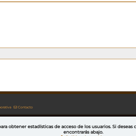
orativa
Contacto
ara obtener estadísticas de acceso de los usuarios. Si deseas
encontrarás abajo.
Esta obra está bajo una licencia de Creative Commons Reconocimiento-NoComercial-CompartirIgual 4.0 Internacional