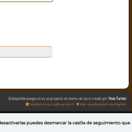
DoblajeVideojuegos.es es un proyecto sin ánimo de lucro creado por
Yova Turnes
Invítame a un café en Ko-Fi
Haz una donación vía PayPal
 desactivarlas puedes
desmarcar la casilla de seguimiento
que