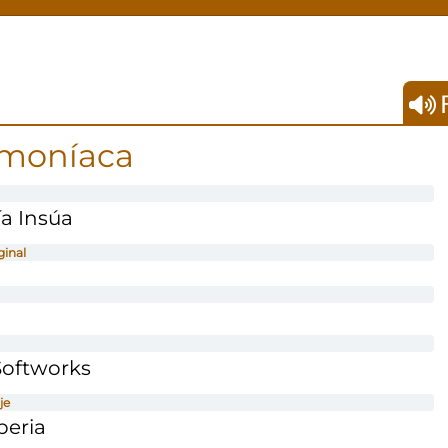
F
emoníaca
ía Insúa
ginal
Softworks
je
beria