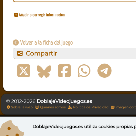
Añadir o corregir información
Volver a la ficha del juego
Compartir
© 2012-2026
DoblajeVideojuegos.es
Sobre la web
Quienes somos
Política de Privacidad
Imagen corp
DoblajeVideojuegos.es utiliza
cookies propias
p