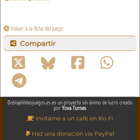
Volver a la ficha del juego
Compartir
DoblajeVideojuegos.es es un proyecto sin ánimo de lucro creado
por
Yova Turnes
Invítame a un café en Ko-Fi
Haz una donación vía PayPal