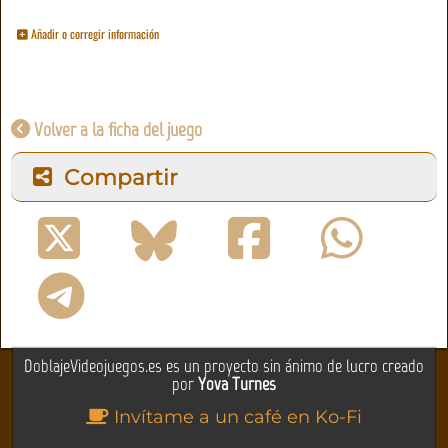
Añadir o corregir información
Volver a la ficha del juego
Compartir
DoblajeVideojuegos.es es un proyecto sin ánimo de lucro creado
por
Yova Turnes
Invítame a un café en Ko-Fi