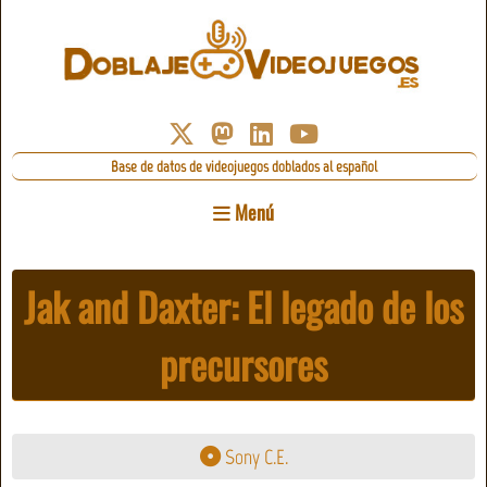
Base de datos de videojuegos doblados al español
Menú
Jak and Daxter: El legado de los
precursores
Sony C.E.