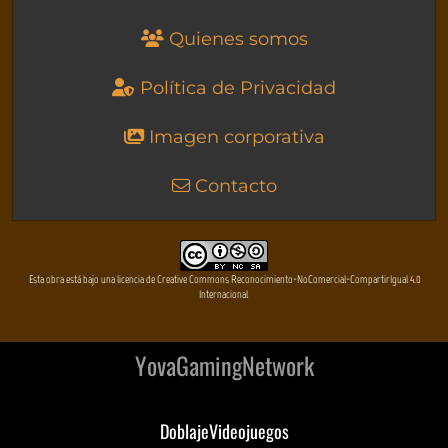
Quienes somos
Política de Privacidad
Imagen corporativa
Contacto
Esta obra está bajo una licencia de Creative Commons Reconocimiento-NoComercial-CompartirIgual 4.0
Internacional
YovaGamingNetwork
DoblajeVideojuegos