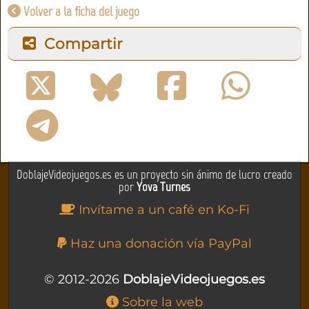
Volver a la ficha del juego
Compartir
DoblajeVideojuegos.es es un proyecto sin ánimo de lucro creado
por
Yova Turnes
Invítame a un café en Ko-Fi
Haz una donación vía PayPal
© 2012-2026
DoblajeVideojuegos.es
Sobre la web