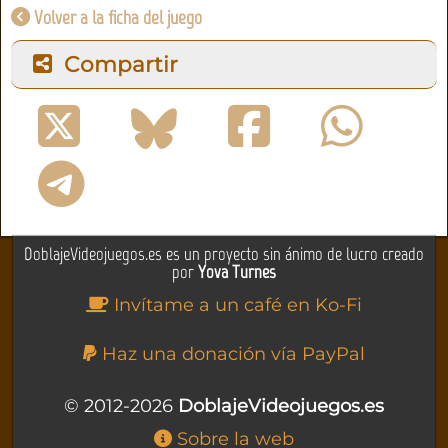
Volver a la ficha del juego
Compartir
DoblajeVideojuegos.es es un proyecto sin ánimo de lucro creado
por
Yova Turnes
Invítame a un café en Ko-Fi
Haz una donación vía PayPal
© 2012-2026
DoblajeVideojuegos.es
Sobre la web