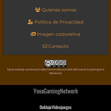
Quienes somos
Política de Privacidad
Imagen corporativa
Contacto
Esta obra está bajo una licencia de Creative Commons Reconocimiento-NoComercial-CompartirIgual 4.0
Internacional
YovaGamingNetwork
DoblajeVideojuegos