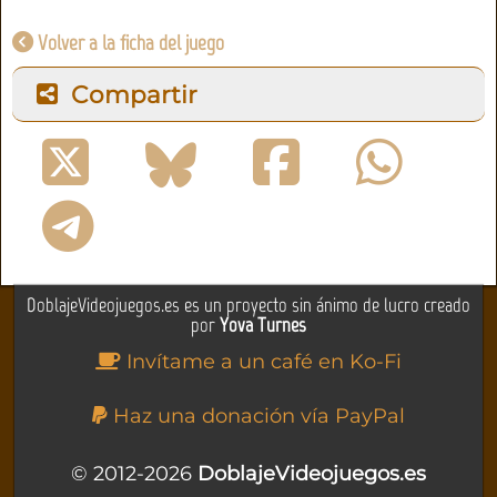
Volver a la ficha del juego
Compartir
DoblajeVideojuegos.es es un proyecto sin ánimo de lucro creado
por
Yova Turnes
Invítame a un café en Ko-Fi
Haz una donación vía PayPal
© 2012-2026
DoblajeVideojuegos.es