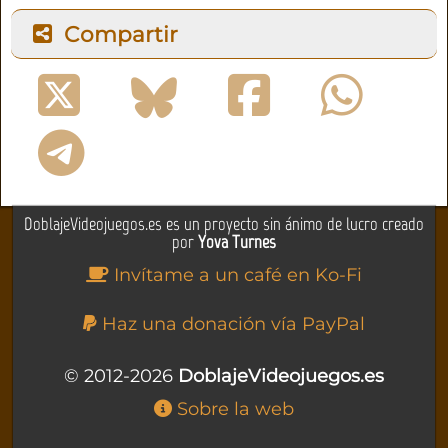
Compartir
DoblajeVideojuegos.es es un proyecto sin ánimo de lucro creado
por
Yova Turnes
Invítame a un café en Ko-Fi
Haz una donación vía PayPal
© 2012-2026
DoblajeVideojuegos.es
Sobre la web