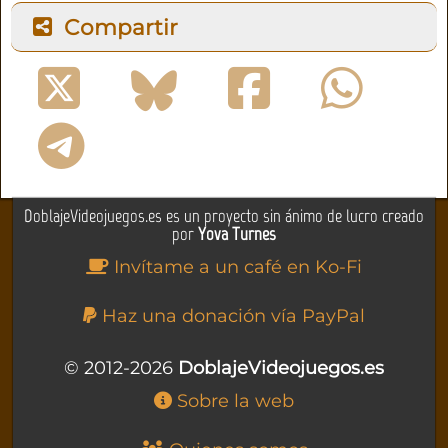
Compartir
DoblajeVideojuegos.es es un proyecto sin ánimo de lucro creado
por
Yova Turnes
Invítame a un café en Ko-Fi
Haz una donación vía PayPal
© 2012-2026
DoblajeVideojuegos.es
Sobre la web