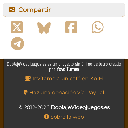
Compartir
DoblajeVideojuegos.es es un proyecto sin ánimo de lucro creado
por
Yova Turnes
Invítame a un café en Ko-Fi
Haz una donación vía PayPal
© 2012-2026
DoblajeVideojuegos.es
Sobre la web