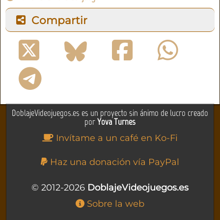
Compartir
DoblajeVideojuegos.es es un proyecto sin ánimo de lucro creado
por
Yova Turnes
Invítame a un café en Ko-Fi
Haz una donación vía PayPal
© 2012-2026
DoblajeVideojuegos.es
Sobre la web