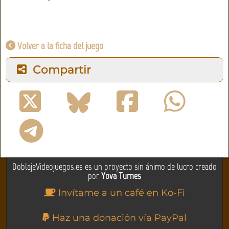
Volver a la ficha del juego
Compartir
DoblajeVideojuegos.es es un proyecto sin ánimo de lucro creado
por
Yova Turnes
Invítame a un café en Ko-Fi
Haz una donación vía PayPal