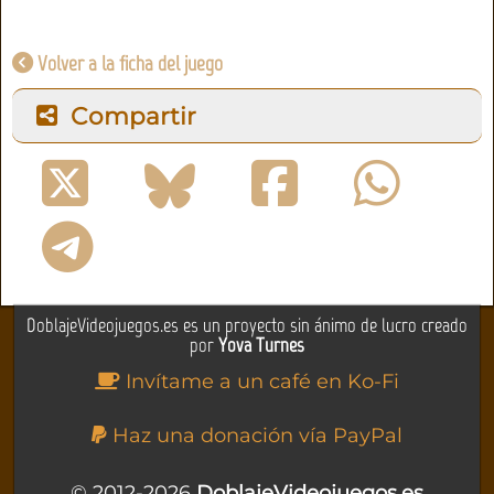
Volver a la ficha del juego
Compartir
DoblajeVideojuegos.es es un proyecto sin ánimo de lucro creado
por
Yova Turnes
Invítame a un café en Ko-Fi
Haz una donación vía PayPal
© 2012-2026
DoblajeVideojuegos.es