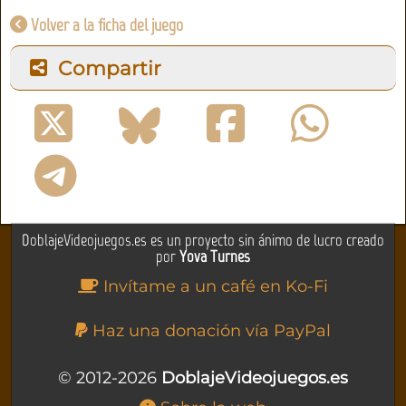
Volver a la ficha del juego
Compartir
DoblajeVideojuegos.es es un proyecto sin ánimo de lucro creado
por
Yova Turnes
Invítame a un café en Ko-Fi
Haz una donación vía PayPal
© 2012-2026
DoblajeVideojuegos.es