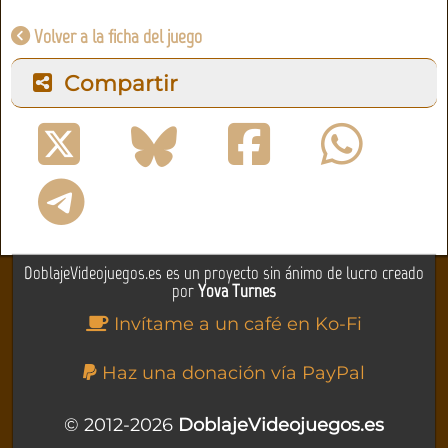
Volver a la ficha del juego
Compartir
DoblajeVideojuegos.es es un proyecto sin ánimo de lucro creado
por
Yova Turnes
Invítame a un café en Ko-Fi
Haz una donación vía PayPal
© 2012-2026
DoblajeVideojuegos.es