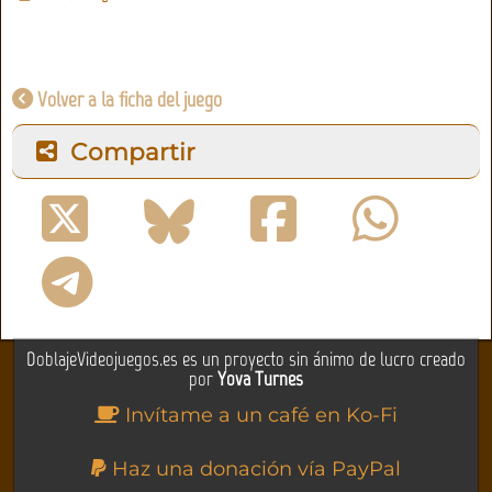
Volver a la ficha del juego
Compartir
DoblajeVideojuegos.es es un proyecto sin ánimo de lucro creado
por
Yova Turnes
Invítame a un café en Ko-Fi
Haz una donación vía PayPal