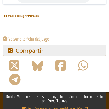
Añadir o corregir información
Volver a la ficha del juego
Compartir
DoblajeVideojuegos.es es un proyecto sin ánimo de lucro creado
por
Yova Turnes