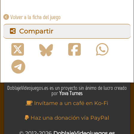
Volver a la ficha del juego
Compartir
DoblajeVideojuegos.es es un proyecto sin ánimo de lucro creado
por
Yova Turnes
Invítame a un café en Ko-Fi
Haz una donación vía PayPal
© 2012-2026
DoblajeVideojuegos.es