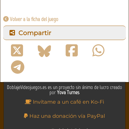
Volver a la ficha del juego
Compartir
DoblajeVideojuegos.es es un proyecto sin ánimo de lucro creado
por
Yova Turnes
Invítame a un café en Ko-Fi
Haz una donación vía PayPal