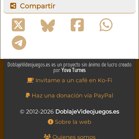
Compartir
DoblajeVideojuegos.es es un proyecto sin ánimo de lucro creado
por
Yova Turnes
Invítame a un café en Ko-Fi
Haz una donación vía PayPal
© 2012-2026
DoblajeVideojuegos.es
Sobre la web
Quienes somos