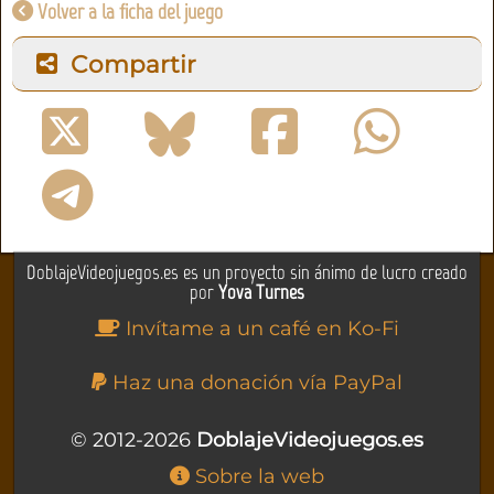
Volver a la ficha del juego
Compartir
DoblajeVideojuegos.es es un proyecto sin ánimo de lucro creado
por
Yova Turnes
Invítame a un café en Ko-Fi
Haz una donación vía PayPal
© 2012-2026
DoblajeVideojuegos.es
Sobre la web