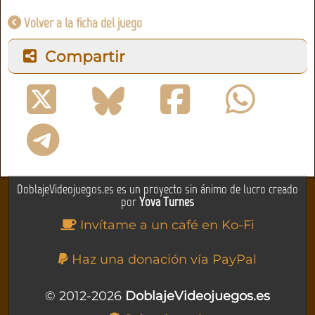
Volver a la ficha del juego
Compartir
DoblajeVideojuegos.es es un proyecto sin ánimo de lucro creado
por
Yova Turnes
Invítame a un café en Ko-Fi
Haz una donación vía PayPal
© 2012-2026
DoblajeVideojuegos.es