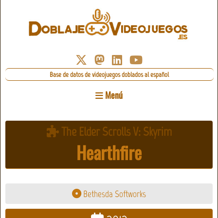
Base de datos de videojuegos doblados al español
Menú
The Elder Scrolls V: Skyrim
Hearthfire
Bethesda Softworks