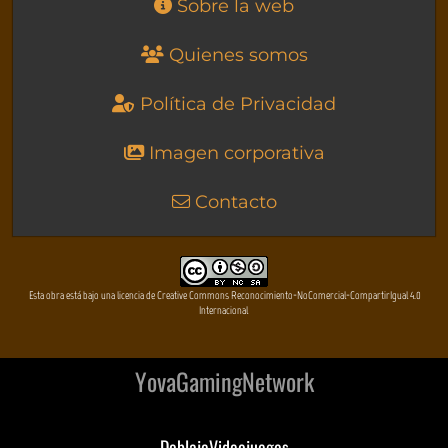
Sobre la web
Quienes somos
Política de Privacidad
Imagen corporativa
Contacto
Esta obra está bajo una licencia de Creative Commons Reconocimiento-NoComercial-CompartirIgual 4.0
Internacional
YovaGamingNetwork
DoblajeVideojuegos