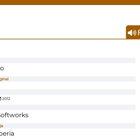
F
do
ginal
2012
Softworks
je
beria