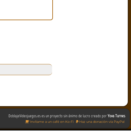
DoblajeVideojuegos.es es un proyecto sin ánimo de lucro creado por
Yova Turnes
Invítame a un café en Ko-Fi
Haz una donación vía PayPal