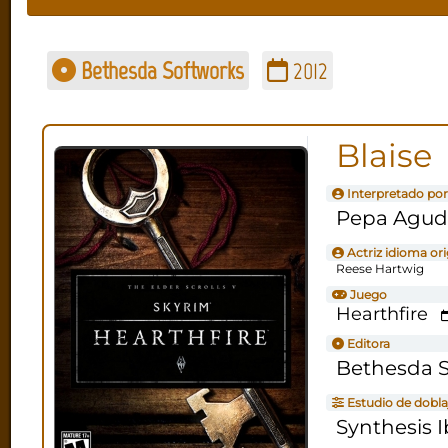
Bethesda Softworks
2012
Blaise
Interpretado por
Pepa Agu
Actriz idioma ori
Reese Hartwig
Juego
Hearthfire
Editora
Bethesda 
Estudio de dobla
Synthesis I