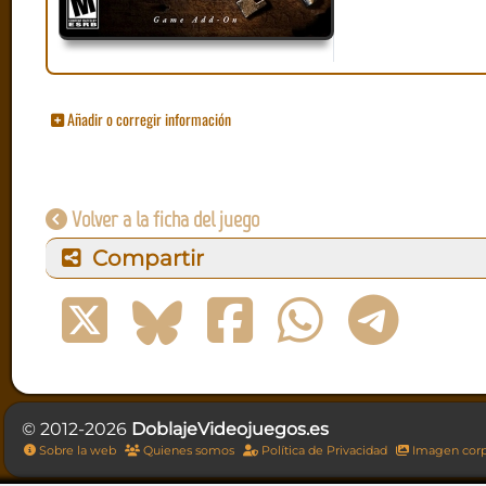
Añadir o corregir información
Volver a la ficha del juego
Compartir
© 2012-2026
DoblajeVideojuegos.es
Sobre la web
Quienes somos
Política de Privacidad
Imagen corp