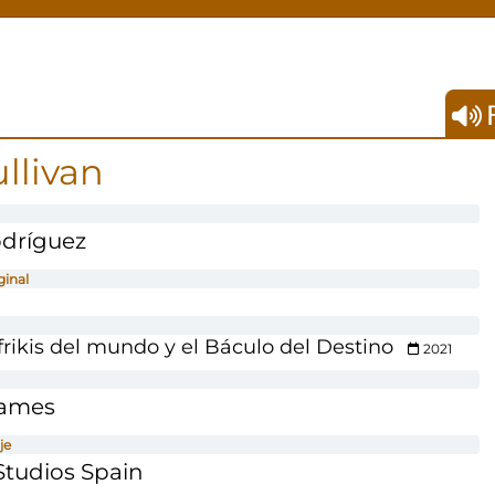
F
llivan
dríguez
ginal
frikis del mundo y el Báculo del Destino
2021
Games
je
tudios Spain