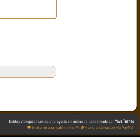
DoblajeVideojuegos.es es un proyecto sin ánimo de lucro creado por
Yova Turnes
Invítame a un café en Ko-Fi
Haz una donación vía PayPal