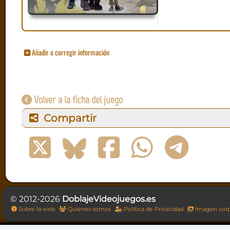
Añadir o corregir información
Volver a la ficha del juego
Compartir
© 2012-2026
DoblajeVideojuegos.es
Sobre la web
Quienes somos
Política de Privacidad
Imagen corp