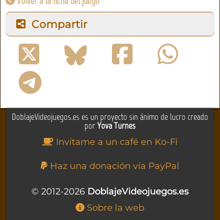
Volver a la ficha del juego
Compartir
DoblajeVideojuegos.es es un proyecto sin ánimo de lucro creado
por
Yova Turnes
Invítame a un café en Ko-Fi
Haz una donación vía PayPal
© 2012-2026
DoblajeVideojuegos.es
Sobre la web