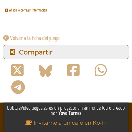
Añadir o corregir información
Volver a la ficha del juego
Compartir
DoblajeVideojuegos.es es un proyecto sin ánimo de lucro creado
por
Yova Turnes
Invítame a un café en Ko-Fi