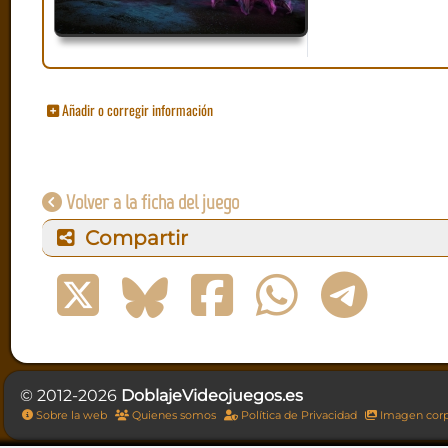
Añadir o corregir información
Volver a la ficha del juego
Compartir
© 2012-2026
DoblajeVideojuegos.es
Sobre la web
Quienes somos
Política de Privacidad
Imagen corp