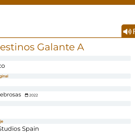
F
estinos Galante A
co
ginal
lebrosas
2022
je
tudios Spain