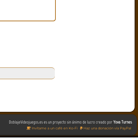
DoblajeVideojuegos.es es un proyecto sin ánimo de lucro creado por
Yova Turnes
Invítame a un café en Ko-Fi
Haz una donación vía PayPal