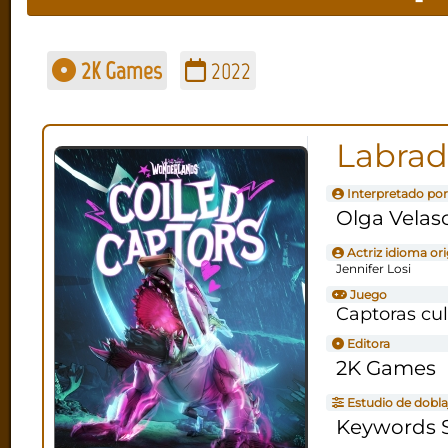
2K Games
2022
Labrad
Interpretado por
Olga Velas
Actriz idioma ori
Jennifer Losi
Juego
Captoras cu
Editora
2K Games
Estudio de dobla
Keywords S