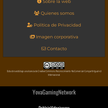
Sobre la web
Quienes somos
Política de Privacidad
Imagen corporativa
Contacto
Esta obra está bajo una licencia de Creative Commons Reconocimiento-NoComercial-CompartirIgual 4.0
Internacional
YovaGamingNetwork
DoblajeVideojuegos