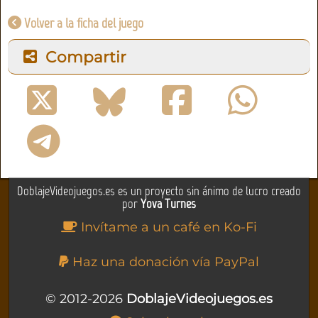
Volver a la ficha del juego
Compartir
DoblajeVideojuegos.es es un proyecto sin ánimo de lucro creado
por
Yova Turnes
Invítame a un café en Ko-Fi
Haz una donación vía PayPal
© 2012-2026
DoblajeVideojuegos.es