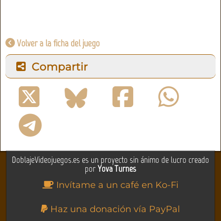
Volver a la ficha del juego
Compartir
DoblajeVideojuegos.es es un proyecto sin ánimo de lucro creado
por
Yova Turnes
Invítame a un café en Ko-Fi
Haz una donación vía PayPal