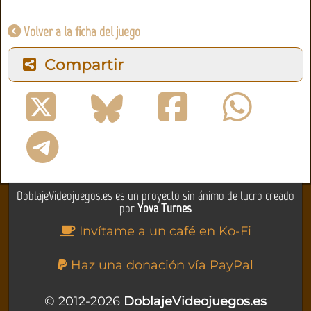
Volver a la ficha del juego
Compartir
DoblajeVideojuegos.es es un proyecto sin ánimo de lucro creado
por
Yova Turnes
Invítame a un café en Ko-Fi
Haz una donación vía PayPal
© 2012-2026
DoblajeVideojuegos.es