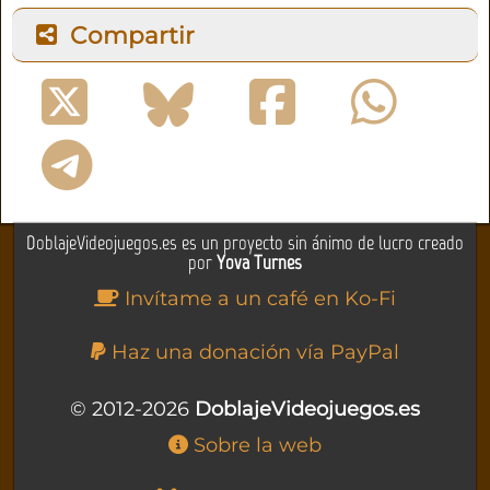
Compartir
DoblajeVideojuegos.es es un proyecto sin ánimo de lucro creado
por
Yova Turnes
Invítame a un café en Ko-Fi
Haz una donación vía PayPal
© 2012-2026
DoblajeVideojuegos.es
Sobre la web