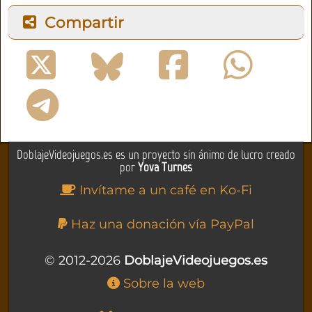
Compartir
DoblajeVideojuegos.es es un proyecto sin ánimo de lucro creado
por
Yova Turnes
Invítame a un café en Ko-Fi
Haz una donación vía PayPal
© 2012-2026
DoblajeVideojuegos.es
Sobre la web