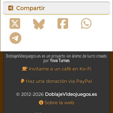
Compartir
DoblajeVideojuegos.es es un proyecto sin ánimo de lucro creado
por
Yova Turnes
Invítame a un café en Ko-Fi
Haz una donación vía PayPal
© 2012-2026
DoblajeVideojuegos.es
Sobre la web