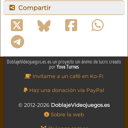
Compartir
DoblajeVideojuegos.es es un proyecto sin ánimo de lucro creado
por
Yova Turnes
Invítame a un café en Ko-Fi
Haz una donación vía PayPal
© 2012-2026
DoblajeVideojuegos.es
Sobre la web