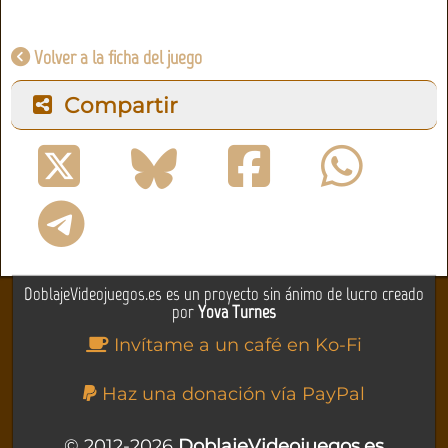
Volver a la ficha del juego
Compartir
DoblajeVideojuegos.es es un proyecto sin ánimo de lucro creado
por
Yova Turnes
Invítame a un café en Ko-Fi
Haz una donación vía PayPal
© 2012-2026
DoblajeVideojuegos.es