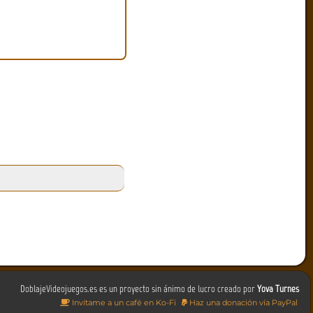
DoblajeVideojuegos.es es un proyecto sin ánimo de lucro creado por
Yova Turnes
Invítame a un café en Ko-Fi
Haz una donación vía PayPal