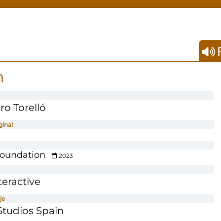
F
n
ro Torelló
ginal
Foundation
2023
teractive
je
tudios Spain