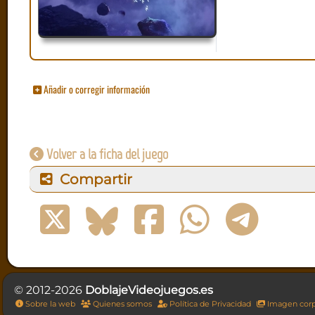
Añadir o corregir información
Volver a la ficha del juego
Compartir
© 2012-2026
DoblajeVideojuegos.es
Sobre la web
Quienes somos
Política de Privacidad
Imagen corp