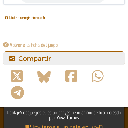
Añadir o corregir información
Volver a la ficha del juego
Compartir
DoblajeVideojuegos.es es un proyecto sin ánimo de lucro creado
por
Yova Turnes
Invítame a un café en Ko-Fi