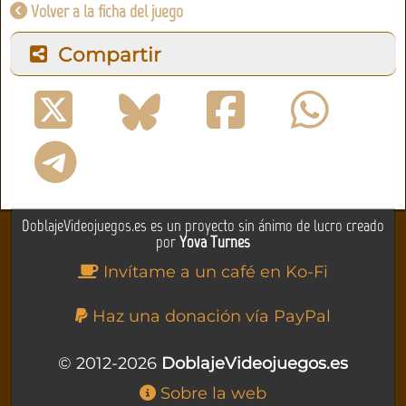
Volver a la ficha del juego
Compartir
DoblajeVideojuegos.es es un proyecto sin ánimo de lucro creado
por
Yova Turnes
Invítame a un café en Ko-Fi
Haz una donación vía PayPal
© 2012-2026
DoblajeVideojuegos.es
Sobre la web