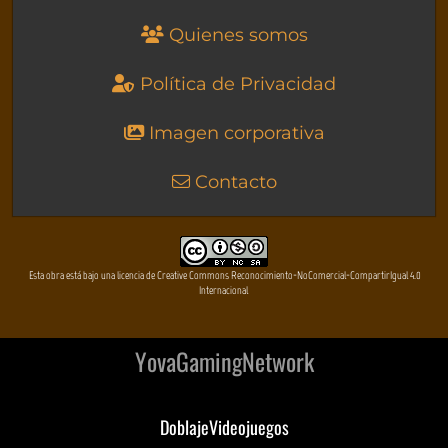
Quienes somos
Política de Privacidad
Imagen corporativa
Contacto
Esta obra está bajo una licencia de Creative Commons Reconocimiento-NoComercial-CompartirIgual 4.0
Internacional
YovaGamingNetwork
DoblajeVideojuegos