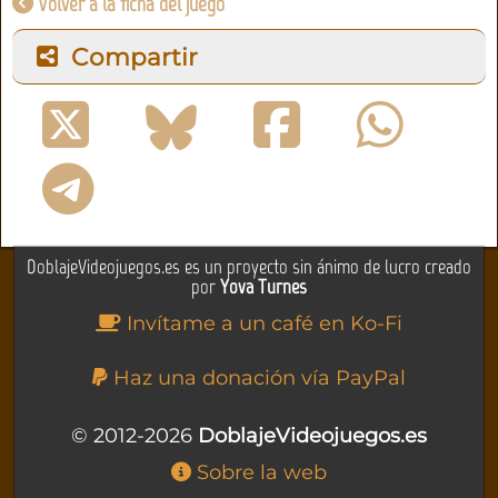
Volver a la ficha del juego
Compartir
DoblajeVideojuegos.es es un proyecto sin ánimo de lucro creado
por
Yova Turnes
Invítame a un café en Ko-Fi
Haz una donación vía PayPal
© 2012-2026
DoblajeVideojuegos.es
Sobre la web