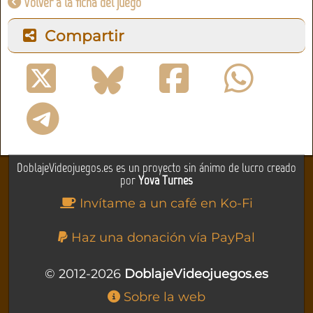
Volver a la ficha del juego
Compartir
DoblajeVideojuegos.es es un proyecto sin ánimo de lucro creado
por
Yova Turnes
Invítame a un café en Ko-Fi
Haz una donación vía PayPal
© 2012-2026
DoblajeVideojuegos.es
Sobre la web