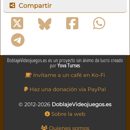
Compartir
DoblajeVideojuegos.es es un proyecto sin ánimo de lucro creado
por
Yova Turnes
Invítame a un café en Ko-Fi
Haz una donación vía PayPal
© 2012-2026
DoblajeVideojuegos.es
Sobre la web
Quienes somos