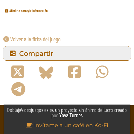
Añadir o corregir información
Volver a la ficha del juego
Compartir
DoblajeVideojuegos.es es un proyecto sin ánimo de lucro creado
por
Yova Turnes
Invítame a un café en Ko-Fi