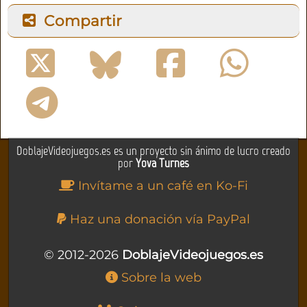
Compartir
DoblajeVideojuegos.es es un proyecto sin ánimo de lucro creado
por
Yova Turnes
Invítame a un café en Ko-Fi
Haz una donación vía PayPal
© 2012-2026
DoblajeVideojuegos.es
Sobre la web