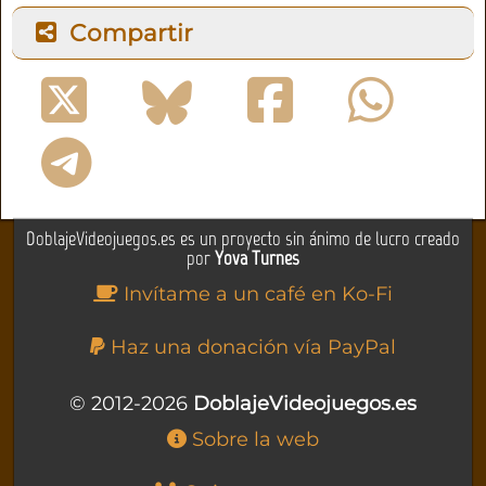
Compartir
DoblajeVideojuegos.es es un proyecto sin ánimo de lucro creado
por
Yova Turnes
Invítame a un café en Ko-Fi
Haz una donación vía PayPal
© 2012-2026
DoblajeVideojuegos.es
Sobre la web