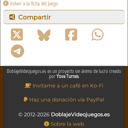
Volver a la ficha del juego
Compartir
DoblajeVideojuegos.es es un proyecto sin ánimo de lucro creado
por
Yova Turnes
Invítame a un café en Ko-Fi
Haz una donación vía PayPal
© 2012-2026
DoblajeVideojuegos.es
Sobre la web