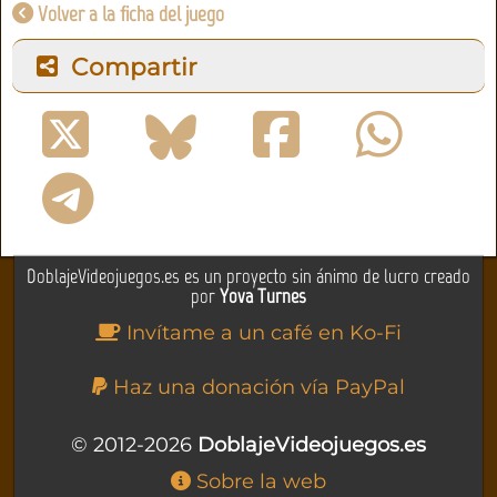
Volver a la ficha del juego
Compartir
DoblajeVideojuegos.es es un proyecto sin ánimo de lucro creado
por
Yova Turnes
Invítame a un café en Ko-Fi
Haz una donación vía PayPal
© 2012-2026
DoblajeVideojuegos.es
Sobre la web