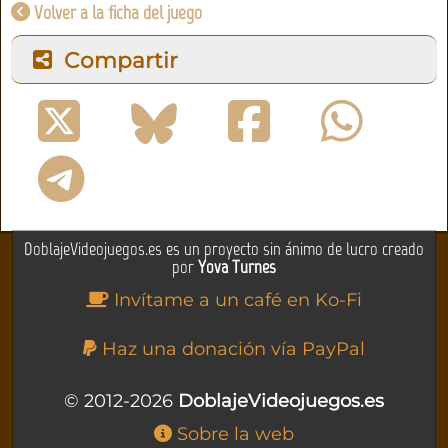
Volver a la ficha del juego
Compartir
DoblajeVideojuegos.es es un proyecto sin ánimo de lucro creado
por
Yova Turnes
Invítame a un café en Ko-Fi
Haz una donación vía PayPal
© 2012-2026
DoblajeVideojuegos.es
Sobre la web